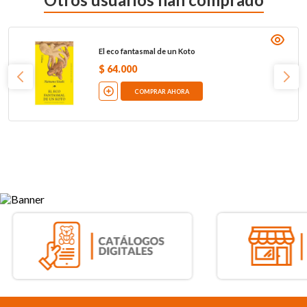
El eco fantasmal de un Koto
$
64
.
000
COMPRAR AHORA