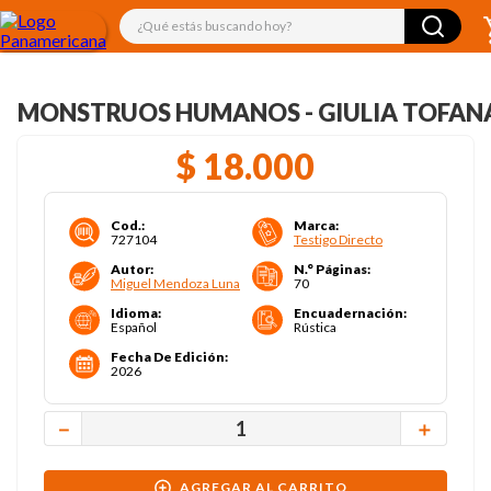
¿Qué estás buscando hoy?
MONSTRUOS HUMANOS - GIULIA TOFAN
$
18
.
000
Cod.
:
Marca
:
727104
Testigo Directo
Autor
:
N.° Páginas
:
Miguel Mendoza Luna
70
Idioma
:
Encuadernación
:
Español
Rústica
Fecha De Edición
:
2026
－
＋
AGREGAR AL CARRITO