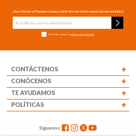
¡Suscríbete a Panamericana y entérate de todas nuestras novedades!
He leído y acepto la
política de privacidad
+
CONTÁCTENOS
+
CONÓCENOS
+
TE AYUDAMOS
+
POLÍTICAS
Siguenos: