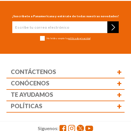
¡Suscríbete a Panamericana y entérate de todas nuestras novedades!
He leído y acepto la
política de privacidad
+
CONTÁCTENOS
+
CONÓCENOS
+
TE AYUDAMOS
+
POLÍTICAS
Siguenos: