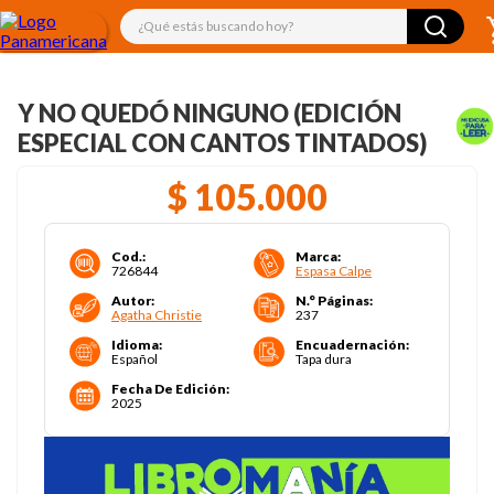
¿Qué estás buscando hoy?
Y NO QUEDÓ NINGUNO (EDICIÓN
ESPECIAL CON CANTOS TINTADOS)
$
105
.
000
Cod.
:
Marca
:
726844
Espasa Calpe
Autor
:
N.° Páginas
:
Agatha Christie
237
Idioma
:
Encuadernación
:
Español
Tapa dura
Fecha De Edición
:
2025