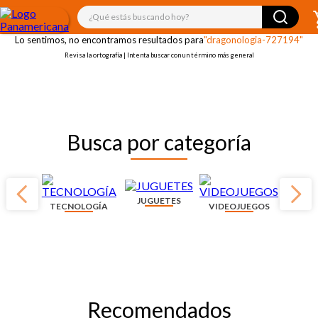
¡OOPS!
¿Qué estás buscando hoy?
Lo sentimos, no encontramos resultados para
"dragonologia-727194"
Revisa la ortografía | Intenta buscar con un término más general
Busca por categoría
JUGUETES
TECNOLOGÍA
VIDEOJUEGOS
Recomendados