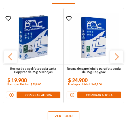
Resma de papel fotocopia carta
Resma de papel oficio para fotocopia
CopyPac de 75 g, 500 hojas
de 75 g Copypac
$
19
.
900
$
24
.
900
Precio por
Unidad
:
$ 39,8
.00
Precio por
Unidad
:
$ 49,8
.00
COMPRAR AHORA
COMPRAR AHORA
VER TODO