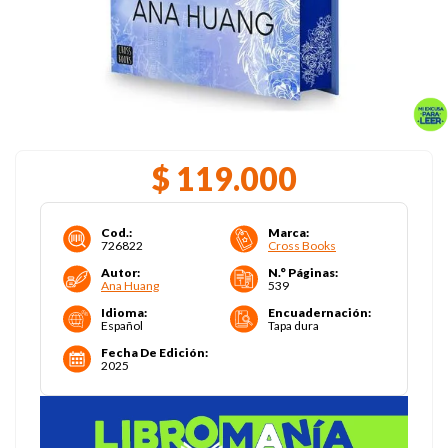
$
119
.
000
Cod.
:
Marca
:
726822
Cross Books
Autor
:
N.° Páginas
:
Ana Huang
539
Idioma
:
Encuadernación
:
Español
Tapa dura
Fecha De Edición
:
2025