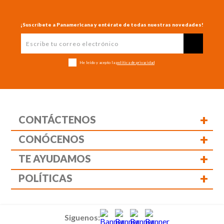
¡Suscríbete a Panamericana y entérate de todas nuestras novedades!
He leído y acepto la
política de privacidad
+
CONTÁCTENOS
+
CONÓCENOS
+
TE AYUDAMOS
+
POLÍTICAS
Siguenos: