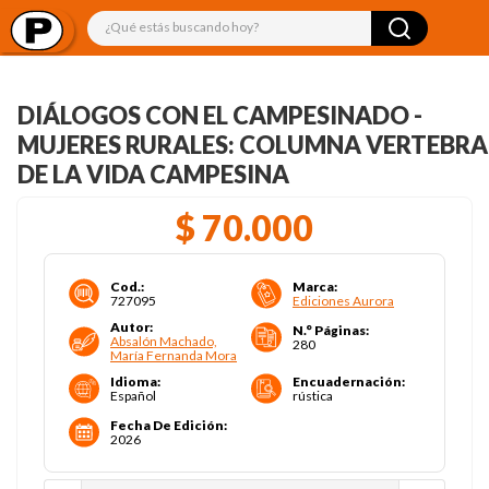
¿Qué estás buscando hoy?
DIÁLOGOS CON EL CAMPESINADO -
MUJERES RURALES: COLUMNA VERTEBRA
DE LA VIDA CAMPESINA
$
70
.
000
Cod.
:
Marca
:
727095
Ediciones Aurora
Autor
:
N.° Páginas
:
Absalón Machado,
280
María Fernanda Mora
Idioma
:
Encuadernación
:
Español
rústica
Fecha De Edición
:
2026