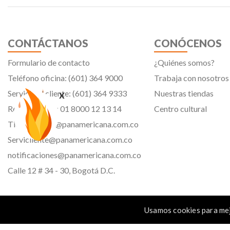
CONTÁCTANOS
CONÓCENOS
Formulario de contacto
¿Quiénes somos?
Teléfono oficina: (601) 364 9000
Trabaja con nosotros
Servicio al cliente: (601) 364 9333
Nuestras tiendas
x
Resto del país: 01 8000 12 13 14
Centro cultural
Tiendavirtual@panamericana.com.co
Servicliente@panamericana.com.co
notificaciones@panamericana.com.co
Calle 12 # 34 - 30, Bogotá D.C.
Usamos cookies para mej
Panamericana librería y papelería s.a. Copyright © 2023 | Nit: 830 037 946 |