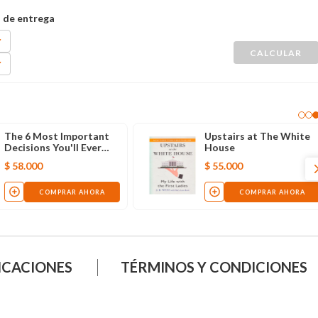
The 6 Most Important
Upstairs at The White
Decisions You'll Ever
House
Make: A Guide for Teens
$
58
.
000
$
55
.
000
COMPRAR AHORA
COMPRAR AHORA
ICACIONES
TÉRMINOS Y CONDICIONES