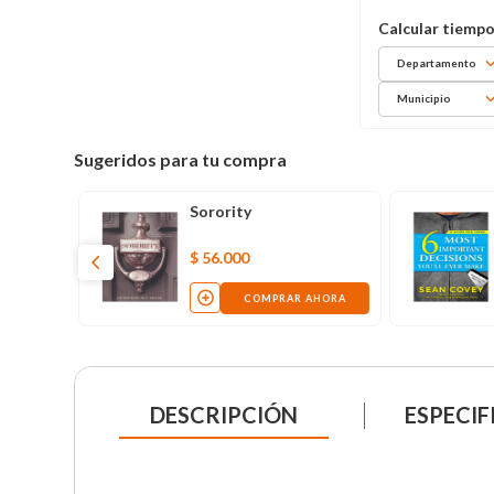
Departamento
Municipio
Sugeridos para tu compra
Sorority
$
56
.
000
AHORA
COMPRAR AHORA
DESCRIPCIÓN
ESPECIF