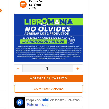
Fecha De
Edición
:
2025
－
＋
AGREGAR AL CARRITO
COMPRAR AHORA