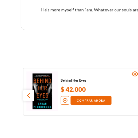
He's more myself than i am. Whatever our souls ar
Behind Her Eyes
$
42
.
000
COMPRAR AHORA