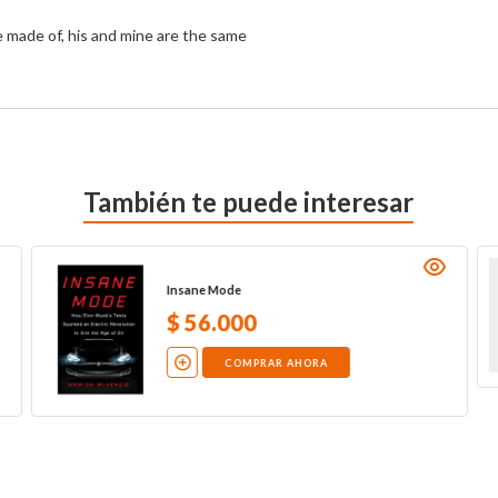
e made of, his and mine are the same
También te puede interesar
Insane Mode
$
56
.
000
COMPRAR AHORA