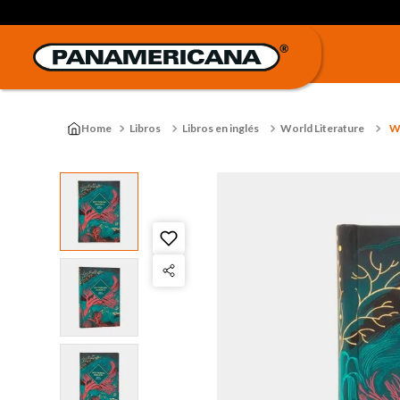
Libros
Libros en inglés
World Literature
W