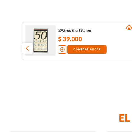
50 Great Short Stories
$
39
.
000
COMPRAR AHORA