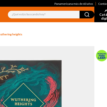
Panamericana más de 60 años
Contá
📌
¿Qué estás buscando hoy?
Catá
dig
uthering heights