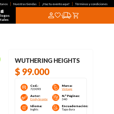
ctanos
Nuestras tiendas
¡Haz tu evento aquí!
Términos y condiciones
📰  
logos 
itales
WUTHERING HEIGHTS
$
99
.
000
Cod.
:
Marca
:
723093
Vintage
Autor
:
N.° Páginas
:
Emily bronte
340
Idioma
:
Encuadernación
:
Inglés
Tapa dura