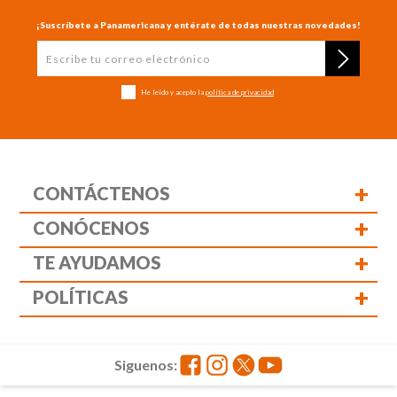
¡Suscríbete a Panamericana y entérate de todas nuestras novedades!
He leído y acepto la
política de privacidad
+
CONTÁCTENOS
+
CONÓCENOS
+
TE AYUDAMOS
+
POLÍTICAS
Siguenos: