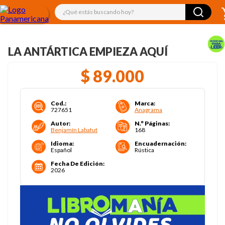
¿Qué estás buscando hoy?
LA ANTÁRTICA EMPIEZA AQUÍ
$
89
.
000
Cod.
:
Marca
:
727651
Anagrama
Autor
:
N.° Páginas
:
Benjamín Labatut
168
Idioma
:
Encuadernación
:
Español
Rústica
Fecha De Edición
:
2026