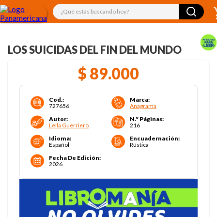
¿Qué estás buscando hoy?
LOS SUICIDAS DEL FIN DEL MUNDO
$
89
.
000
Cod.
:
Marca
:
727656
Anagrama
Autor
:
N.° Páginas
:
Leila Guerriero
216
Idioma
:
Encuadernación
:
Español
Rústica
Fecha De Edición
:
2026