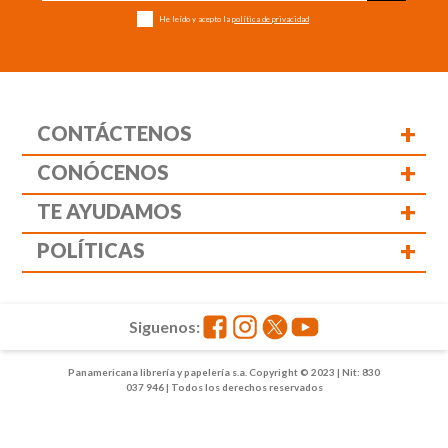
He leído y acepto la
política de privacidad
+
CONTÁCTENOS
+
CONÓCENOS
+
TE AYUDAMOS
+
POLÍTICAS
Siguenos:
Panamericana librería y papelería s.a. Copyright © 2023 | Nit: 830
037 946 | Todos los derechos reservados