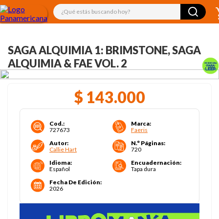
¿Qué estás buscando hoy?
SAGA ALQUIMIA 1: BRIMSTONE, SAGA
ALQUIMIA & FAE VOL. 2
$
143
.
000
Cod.
:
Marca
:
727673
Faeris
Autor
:
N.° Páginas
:
Callie Hart
720
Idioma
:
Encuadernación
:
Español
Tapa dura
Fecha De Edición
:
2026