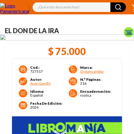
¿Qué estás buscando hoy?
EL DON DE LA IRA
$
75
.
000
Cod.
:
Marca
:
727517
Oceano ambar
Autor
:
N.° Páginas
:
Arun Gandhi
216
Idioma
:
Encuadernación
:
Español
rústica
Fecha De Edición
:
2026