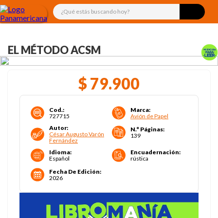
¿Qué estás buscando hoy?
EL MÉTODO ACSM
$
79
.
900
Cod.
:
Marca
:
727715
Avión de Papel
Autor
:
N.° Páginas
:
César Augusto Varón
139
Fernández
Idioma
:
Encuadernación
:
Español
rústica
Fecha De Edición
:
2026