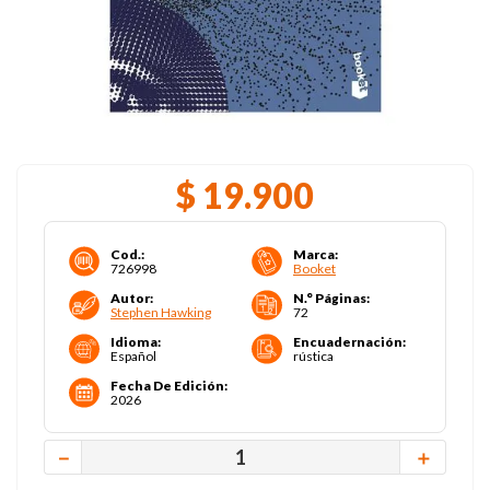
$
19
.
900
Cod.
:
Marca
:
726998
Booket
Autor
:
N.° Páginas
:
Stephen Hawking
72
Idioma
:
Encuadernación
:
Español
rústica
Fecha De Edición
:
2026
－
＋