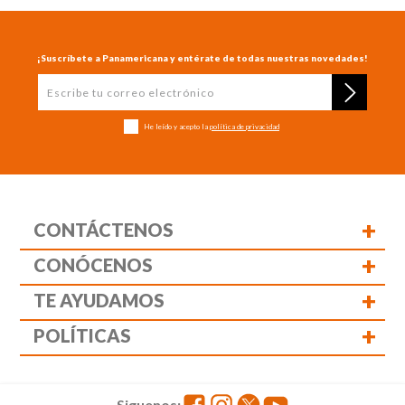
¡Suscríbete a Panamericana y entérate de todas nuestras novedades!
He leído y acepto la
política de privacidad
+
CONTÁCTENOS
+
CONÓCENOS
+
TE AYUDAMOS
+
POLÍTICAS
Siguenos: