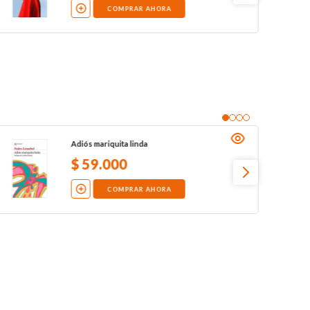
COMPRAR AHORA
Adiós mariquita linda
$
59
.
000
COMPRAR AHORA