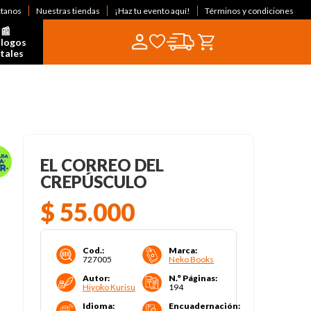
ctanos
Nuestras tiendas
¡Haz tu evento aquí!
Términos y condiciones
📰  
logos 
itales
EL CORREO DEL
CREPÚSCULO
$
55
.
000
Cod.
:
Marca
:
727005
Neko Books
Autor
:
N.° Páginas
:
Hiyoko Kurisu
194
Idioma
:
Encuadernación
: