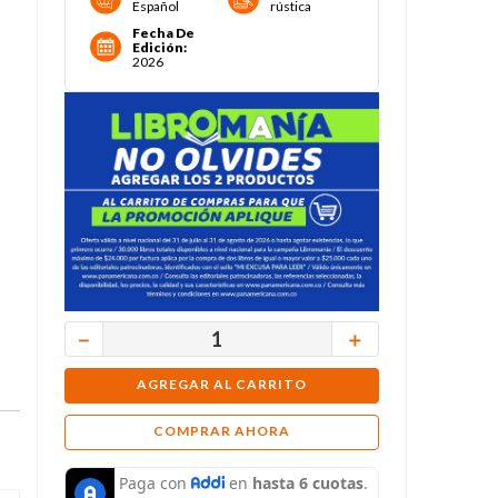
Español
rústica
Fecha De
Edición
:
2026
－
＋
AGREGAR AL CARRITO
COMPRAR AHORA