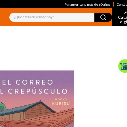
Panamericana más de 60 años
Contá
📌
¿Qué estás buscando hoy?
Catá
dig