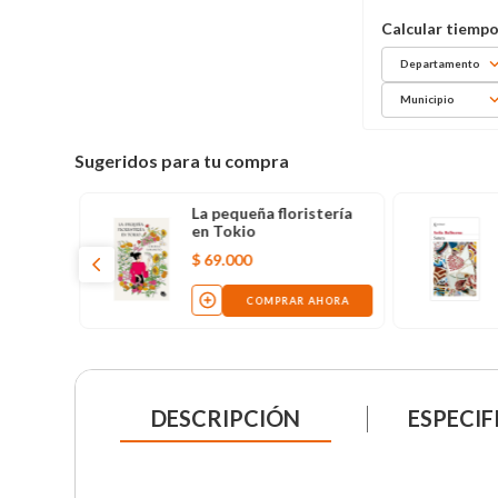
Departamento
Municipio
Sugeridos para tu compra
La pequeña floristería
en Tokio
$
69
.
000
COMPRAR AHORA
DESCRIPCIÓN
ESPECIF