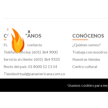
x
CONTÁCTANOS
CONÓCENOS
Formulario de contacto
¿Quiénes somos?
Teléfono oficina: (601) 364 9000
Trabaja con nosotros
Servicio al cliente: (601) 364 9333
Nuestras tiendas
Resto del país: 01 8000 12 13 14
Centro cultural
Tiendavirtual@panamericana.com.co
Servicliente@panamericana.com.co
Usamos cookies para mej
notificaciones@panamericana.com.co
Calle 12 # 34 - 30, Bogotá D.C.