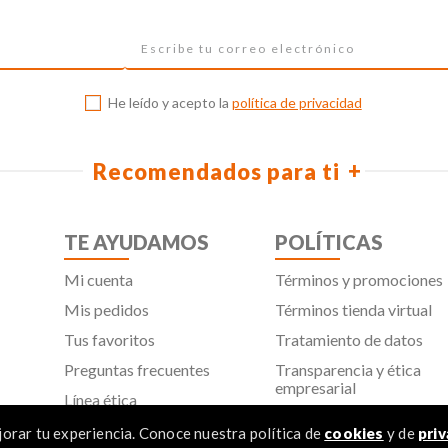
He leído y acepto la
política de privacidad
Recomendados para ti
TE AYUDAMOS
POLÍTICAS
Mi cuenta
Términos y promociones
Mis pedidos
Términos tienda virtual
Tus favoritos
Tratamiento de datos
Preguntas frecuentes
Transparencia y ética
empresarial
Línea ética
Política de cookies
Proveedores
orar tu experiencia. Conoce nuestra política de
cookies
y de
priv
Aviso de privacidad