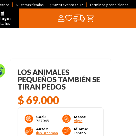
ctanos
Nuestras tiendas
¡Haz tu evento aquí!
Términos y condiciones
📰  
logos 
itales
LOS ANIMALES
PEQUEÑOS TAMBIÉN SE
TIRAN PEDOS
$
69
.
000
Cod.
:
Marca
:
727045
Algar
Autor
:
Idioma
:
Ilan Brenman
Español