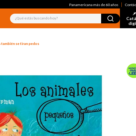
Panamericana más de 60 años
Contá
📌
¿Qué estás buscando hoy?
Catá
dig
 también se tiran pedos