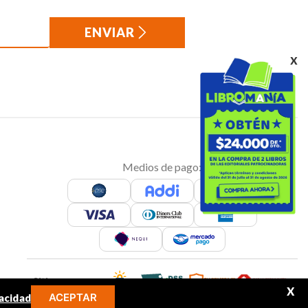
ENVIAR
x
Medios de pago:
Sitio seguro:
X
ACEPTAR
acidad