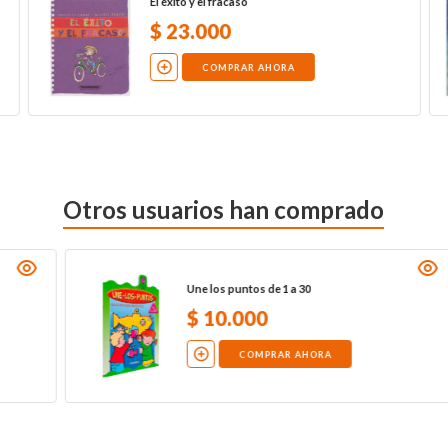
El éxito y el fracaso
$
23
.
000
COMPRAR AHORA
Otros usuarios han comprado
La sombra de la sirena
$
15
.
000
COMPRAR AHORA