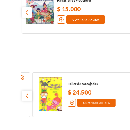
Hadas, elfos y duendes
$
15
.
000
COMPRAR AHORA
Une los puntos de 1 a 30
$
10
.
000
COMPRAR AHORA