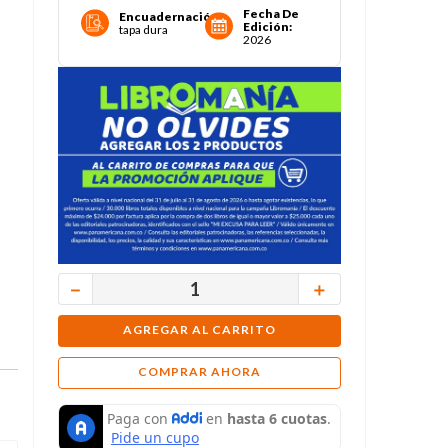
Fecha De
Encuadernación
:
Edición
:
tapa dura
2026
－
＋
AGREGAR AL CARRITO
COMPRAR AHORA