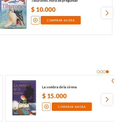
Tiburones. Hora de preguntar
$
10
.
000
COMPRAR AHORA
Hipopótamo avaro y gruñón
$
24
.
500
COMPRAR AHORA