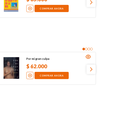
COMPRAR AHORA
Por mi gran culpa
$
62
.
000
COMPRAR AHORA