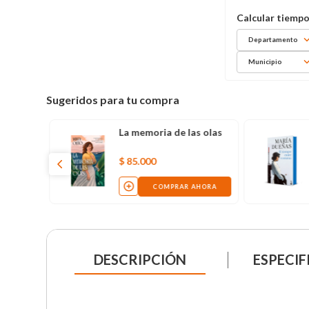
Departamento
Municipio
Sugeridos para tu compra
La memoria de las olas
$
85
.
000
COMPRAR AHORA
DESCRIPCIÓN
ESPECIF