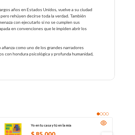
 largos años en Estados Unidos, vuelve a su ciudad 
 pero rehúyen decirse toda la verdad. También 
menaza con ejecutarlo si no se cumplen sus 
apada en convenciones que le impiden abrir los 
o afianza como uno de los grandes narradores 
dos con hondura psicológica y profunda humanidad, 
Yo en tu casa y tú en la mía
$
85
.
000