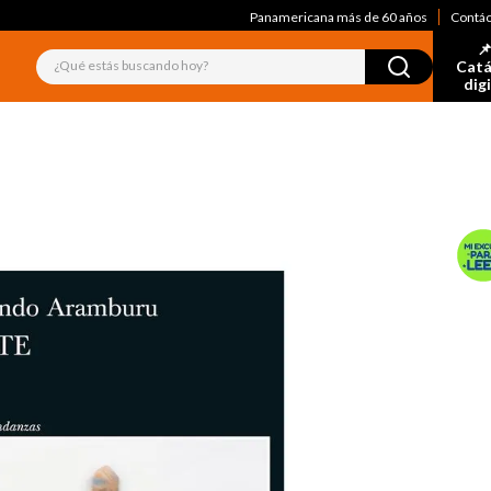
Panamericana más de 60 años
Contá
📌
¿Qué estás buscando hoy?
Catá
dig