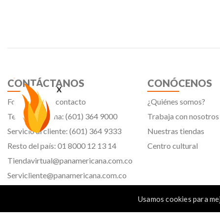
CONTÁCTANOS
CONÓCENOS
x
Formulario de contacto
¿Quiénes somos?
Teléfono oficina: (601) 364 9000
Trabaja con nosotros
Servicio al cliente: (601) 364 9333
Nuestras tiendas
Resto del país: 01 8000 12 13 14
Centro cultural
Tiendavirtual@panamericana.com.co
Servicliente@panamericana.com.co
notificaciones@panamericana.com.co
Usamos cookies para mej
lineaetica@panamericana.com.co
Calle 12 # 34 - 30, Bogotá D.C.