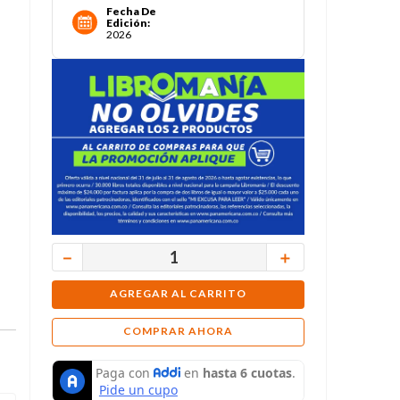
Fecha De
Edición
:
2026
－
＋
AGREGAR AL CARRITO
COMPRAR AHORA