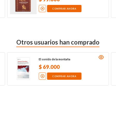
COMPRAR AHORA
Otros usuarios han comprado
El sonido de la montaña
$
69
.
000
COMPRAR AHORA