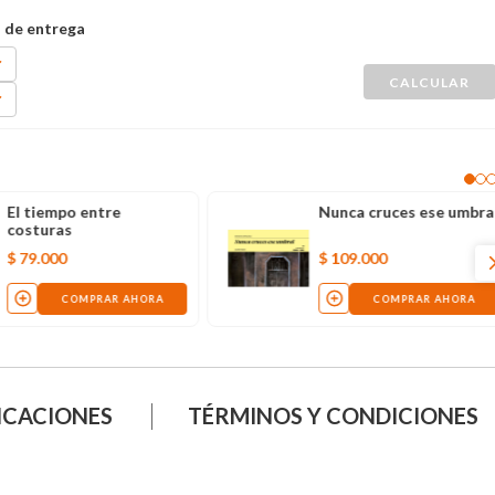
El tiempo entre
Nunca cruces ese umbra
costuras
$
79
.
000
$
109
.
000
COMPRAR AHORA
COMPRAR AHORA
ICACIONES
TÉRMINOS Y CONDICIONES