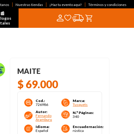
ctanos
Nuestras tiendas
¡Haz tu evento aquí!
Términos y condiciones
📰  
logos 
itales
MAITE
$
69
.
000
Cod.
:
Marca
:
726986
Tusquets
Autor
:
N.° Páginas
:
Fernando
340
Aramburu
Idioma
:
Encuadernación
:
Español
rústica