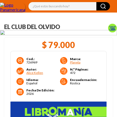
¿Qué estás buscando hoy?
EL CLUB DEL OLVIDO
$
79
.
000
Cod.
:
Marca
:
726969
Planeta
Autor
:
N.° Páginas
:
Alice Kellen
472
Idioma
:
Encuadernación
:
Español
Rústica
Fecha De Edición
:
2026