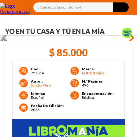
¿Qué estás buscando hoy?
YO EN TU CASA Y TÚ EN LA MÍA
$
85
.
000
Cod.
:
Marca
:
727014
Matchstories
Autor
:
N.° Páginas
:
Sandra Miró
496
Idioma
:
Encuadernación
:
Español
Rústica
Fecha De Edición
:
2026