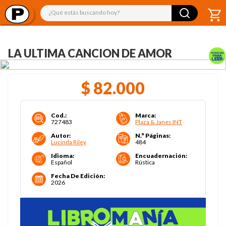
¿Qué estás buscando hoy?
LA ULTIMA CANCION DE AMOR
$
82
.
000
Cod.
:
Marca
:
727483
Plaza & Janes INT
Autor
:
N.° Páginas
:
Lucinda Riley
484
Idioma
:
Encuadernación
:
Español
Rústica
Fecha De Edición
:
2026