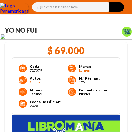
¿Qué estás buscando hoy?
YO NO FUI
$
69
.
000
Cod.
:
Marca
:
727379
Lumen
Autor
:
N.° Páginas
:
Quino
129
Idioma
:
Encuadernación
:
Español
Rústica
Fecha De Edición
:
2026