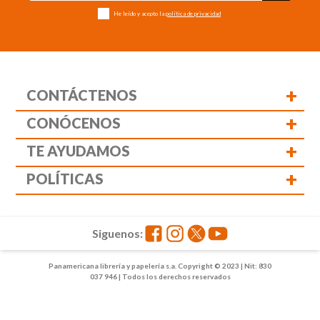
He leído y acepto la
política de privacidad
+
CONTÁCTENOS
+
CONÓCENOS
+
TE AYUDAMOS
+
POLÍTICAS
Siguenos:
Panamericana librería y papelería s.a. Copyright © 2023 | Nit: 830
037 946 | Todos los derechos reservados