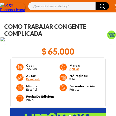
¿Qué estás buscando hoy?
COMO TRABAJAR CON GENTE
COMPLICADA
$
65
.
000
Cod.
:
Marca
:
727335
Aguilar
Autor
:
N.° Páginas
:
Ryan Leak
316
Idioma
:
Encuadernación
:
Español
Rústica
Fecha De Edición
:
2026