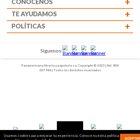
+
CONÓCENOS
+
TE AYUDAMOS
+
POLÍTICAS
Siguenos:
Panamericana librería y papelería s.a. Copyright © 2023 | Nit: 830
037 946 | Todos los derechos reservados
1
2
Usamos cookies para mejorar tu experiencia. Conoce nuestra política
ACEPTA
Inicio