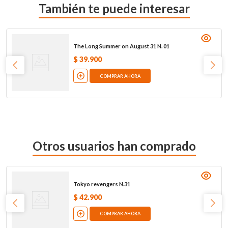
También te puede interesar
The Long Summer on August 31 N. 01
$
39
.
900
COMPRAR AHORA
Otros usuarios han comprado
Tokyo revengers N.31
$
42
.
900
COMPRAR AHORA