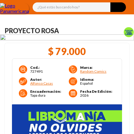
¿Qué estás buscando hoy?
PROYECTO ROSA
$
79
.
000
Cod.
:
Marca
:
727491
Random Comics
Autor
:
Idioma
:
Alfonso Casas
Español
Encuadernación
:
Fecha De Edición
:
Tapa dura
2026