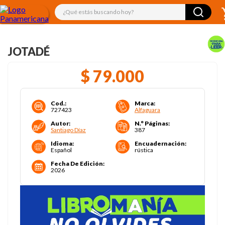
¿Qué estás buscando hoy?
JOTADÉ
$
79
.
000
Cod.
:
Marca
:
727423
Alfaguara
Autor
:
N.° Páginas
:
Santiago Díaz
387
Idioma
:
Encuadernación
:
Español
rústica
Fecha De Edición
:
2026