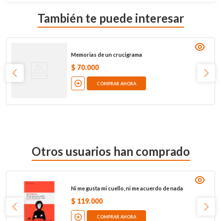
También te puede interesar
Memorias de un crucigrama
$
70
.
000
COMPRAR AHORA
Otros usuarios han comprado
Ni me gusta mi cuello, ni me acuerdo de nada
$
119
.
000
COMPRAR AHORA