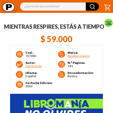
¿Qué estás buscando hoy?
MIENTRAS RESPIRES, ESTÁS A TIEMPO
$
59
.
000
Cod.
:
Marca
:
727380
Random Comics
Autor
:
N.° Páginas
:
Leti Arévalo
141
Idioma
:
Encuadernación
:
Español
Rústica
Fecha De Edición
:
2026