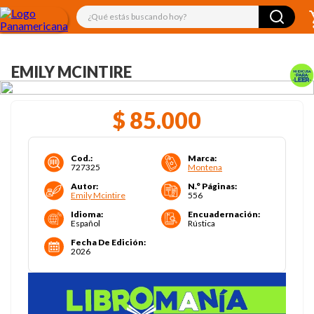
¿Qué estás buscando hoy?
EMILY MCINTIRE
$
85
.
000
Cod.
:
Marca
:
727325
Montena
Autor
:
N.° Páginas
:
Emily Mcintire
556
Idioma
:
Encuadernación
:
Español
Rústica
Fecha De Edición
:
2026