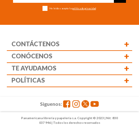
He leído y acepto la
política de privacidad
+
CONTÁCTENOS
+
CONÓCENOS
+
TE AYUDAMOS
+
POLÍTICAS
Siguenos:
Panamericana librería y papelería s.a. Copyright © 2023 | Nit: 830
037 946 | Todos los derechos reservados