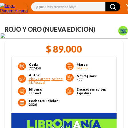
¿Qué estás buscando hoy?
ROJO Y ORO (NUEVA EDICION)
$
89
.
000
Cod.
:
Marca
:
727458
Molino
Autor
:
N.° Páginas
:
Iria G. Parente, Selene
477
M. Pascual
Idioma
:
Encuadernación
:
Español
Tapa dura
Fecha De Edición
:
2026