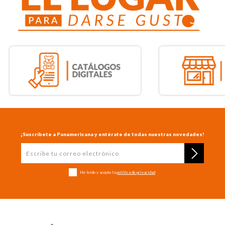
¡Suscríbete a Panamericana y entérate de todas nuestras novedades!
He leído y acepto la
política de privacidad