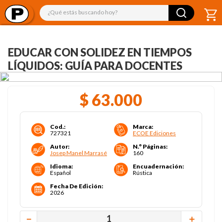
¿Qué estás buscando hoy?
EDUCAR CON SOLIDEZ EN TIEMPOS
LÍQUIDOS: GUÍA PARA DOCENTES
$
63
.
000
Cod.
:
Marca
:
727321
ECOE Ediciones
Autor
:
N.° Páginas
:
Josep Manel Marrasé
160
Idioma
:
Encuadernación
:
Español
Rústica
Fecha De Edición
:
2026
－
＋