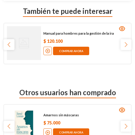
También te puede interesar
Manual para hombres para la gestión de la ira
$
120
.
100
COMPRAR AHORA
Otros usuarios han comprado
Amarnos sin máscaras
$
75
.
000
COMPRAR AHORA