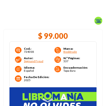
$
99
.
000
Cod.
:
Marca
:
724018
Booktrade
Autor
:
N.° Páginas
:
Sigmund Freud
537
Idioma
:
Encuadernación
:
Español
Tapa dura
Fecha De Edición
:
2025