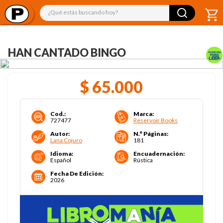
¿Qué estás buscando hoy?
HAN CANTADO BINGO
$
65
.
000
Cod.
:
Marca
:
727477
Reservoir Books
Autor
:
N.° Páginas
:
Lana Cojuro
181
Idioma
:
Encuadernación
:
Español
Rústica
Fecha De Edición
:
2026