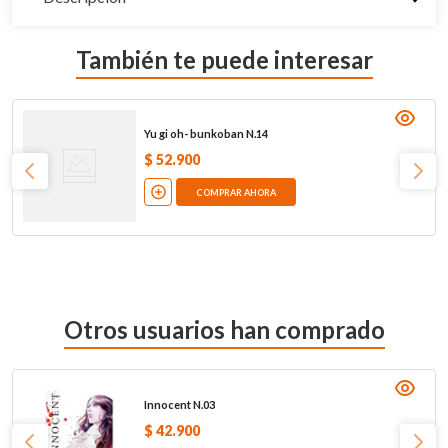
También te puede interesar
Yu gi oh- bunkoban N.14
$
52
.
900
COMPRAR AHORA
Otros usuarios han comprado
Innocent N.03
$
42
.
900