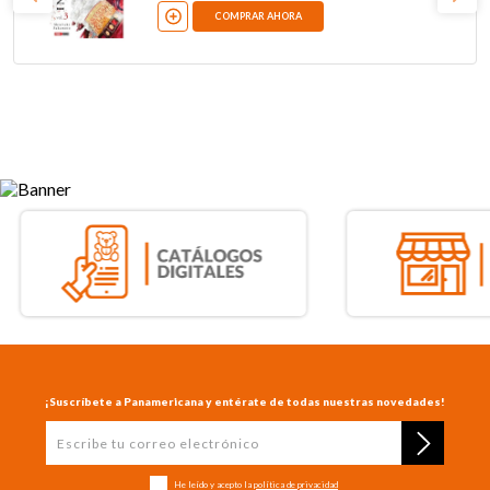
COMPRAR AHORA
¡Suscríbete a Panamericana y entérate de todas nuestras novedades!
He leído y acepto la
política de privacidad