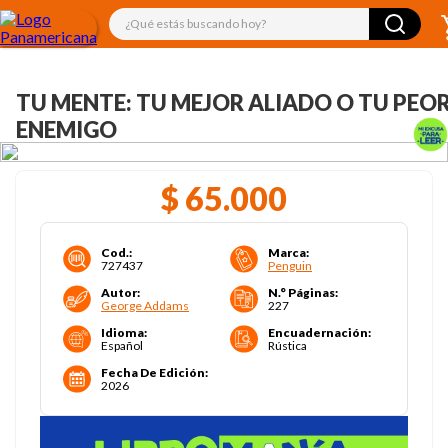
¿Qué estás buscando hoy?
TU MENTE: TU MEJOR ALIADO O TU PEO
ENEMIGO
$
65
.
000
Cod.
:
Marca
:
727437
Penguin
Autor
:
N.° Páginas
:
George Addams
227
Idioma
:
Encuadernación
:
Español
Rústica
Fecha De Edición
:
2026