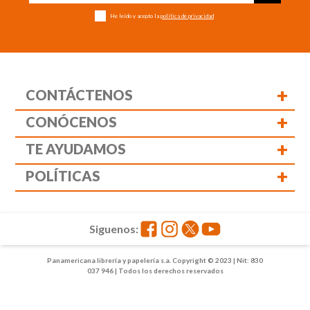
He leído y acepto la
política de privacidad
+
CONTÁCTENOS
+
CONÓCENOS
+
TE AYUDAMOS
+
POLÍTICAS
Siguenos:
Panamericana librería y papelería s.a. Copyright © 2023 | Nit: 830
037 946 | Todos los derechos reservados