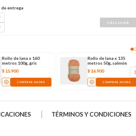
Rollo de lana x 160
Rollo de lana x 135
metros 100g, gris
metros 50g, salmón
$
15
.
900
$
16
.
900
COMPRAR AHORA
COMPRAR AHORA
ICACIONES
TÉRMINOS Y CONDICIONES