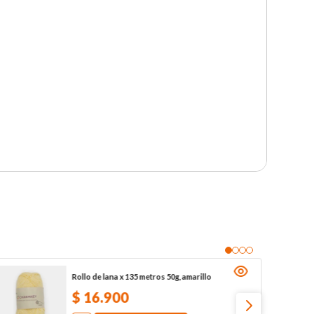
Rollo de lana x 135 metros 50g, amarillo
$
16
.
900