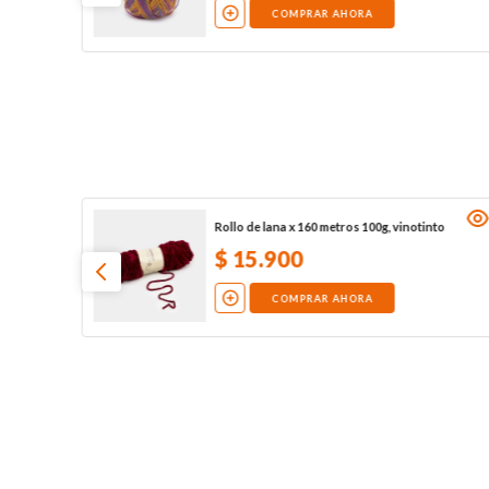
COMPRAR AHORA
Rollo de lana x 160 metros 100g, vinotinto
$
15
.
900
COMPRAR AHORA