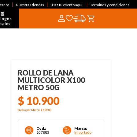
ctanos
Nuestras tiendas
¡Haz tu evento aquí!
Términos y condiciones
📰  
logos 
itales
ROLLO DE LANA
MULTICOLOR X100
METRO 50G
$
10
.
900
Precio por
Metro
:
$ 109
.00
Cod.
:
Marca
:
657883
Importado