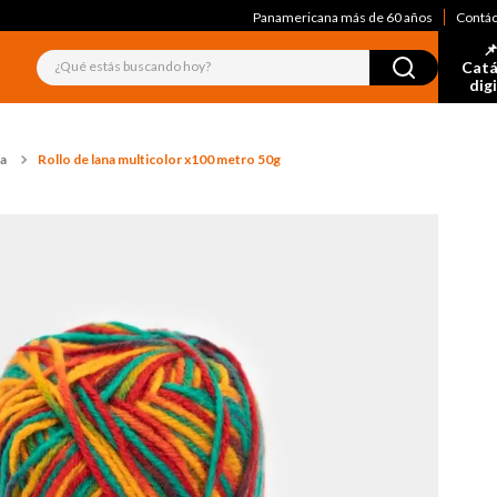
Panamericana más de 60 años
Contá
📌
¿Qué estás buscando hoy?
Catá
dig
na
Rollo de lana multicolor x100 metro 50g