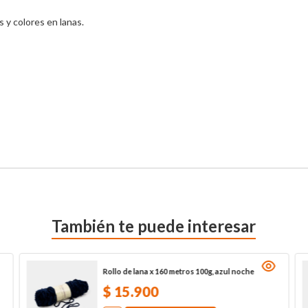
y colores en lanas.

También te puede interesar
Rollo de lana x 160 metros 100g, azul noche
$
15
.
900