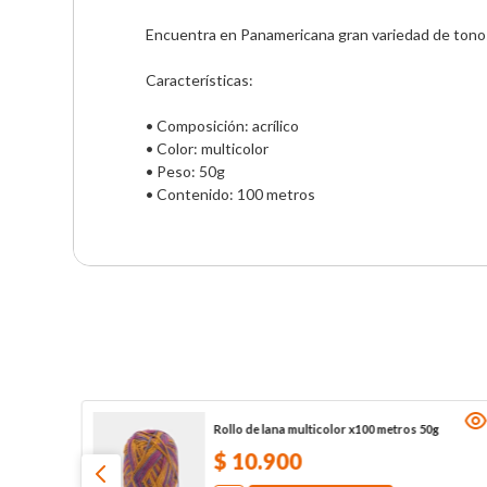
Encuentra en Panamericana gran variedad de tonos 
Características:

• Composición: acrílico

• Color: multicolor

• Peso: 50g

• Contenido: 100 metros
Rollo de lana multicolor x100 metros 50g
$
10
.
900