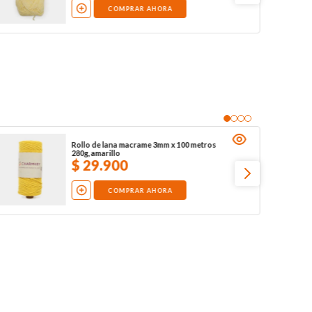
COMPRAR AHORA
Rollo de lana macrame 3mm x 100 metros
280g, amarillo
$
29
.
900
COMPRAR AHORA