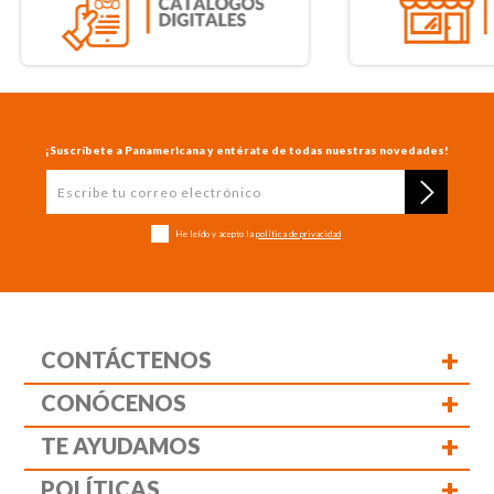
¡Suscríbete a Panamericana y entérate de todas nuestras novedades!
He leído y acepto la
política de privacidad
+
CONTÁCTENOS
+
CONÓCENOS
+
TE AYUDAMOS
+
POLÍTICAS