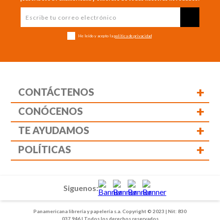
He leído y acepto la
política de privacidad
+
CONTÁCTENOS
+
CONÓCENOS
+
TE AYUDAMOS
+
POLÍTICAS
Siguenos:
Panamericana librería y papelería s.a. Copyright © 2023 | Nit: 830
037 946 | Todos los derechos reservados