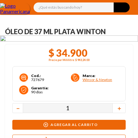
¿Qué estás buscando hoy?
ÓLEO DE 37 ML PLATA WINTON
$
34
.
900
Precio por
Mililitro
:
$ 943,24
.00
Cod.
:
Marca
:
727679
Winsor & Newton
Garantía
:
90 días
－
＋
AGREGAR AL CARRITO