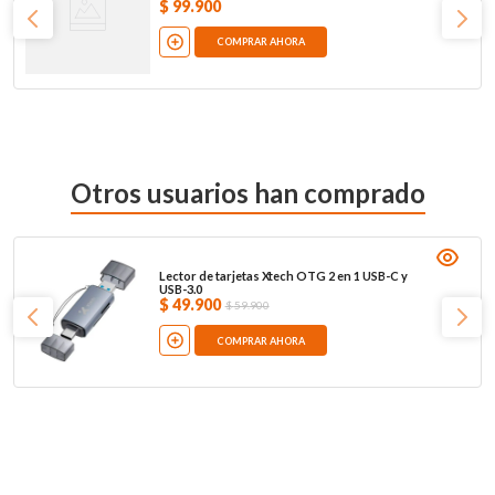
$
99
.
900
COMPRAR AHORA
Otros usuarios han comprado
Lector de tarjetas Xtech OTG 2 en 1 USB-C y
USB-3.0
$
49
.
900
$
59
.
900
COMPRAR AHORA