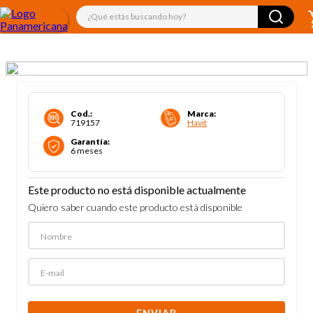
¿Qué estás buscando hoy?
Cod.
:
Marca
:
719157
Havit
Garantía
:
6 meses
Este producto no está disponible actualmente
Quiero saber cuando este producto está disponible
ENVIAR