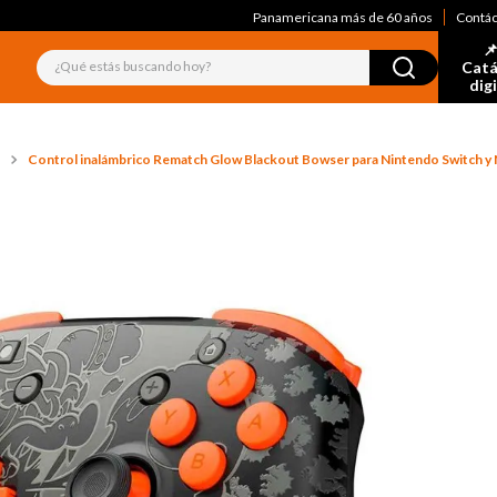
Panamericana más de 60 años
Contá
📌
¿Qué estás buscando hoy?
Catá
dig
Control inalámbrico Rematch Glow Blackout Bowser para Nintendo Switch y 