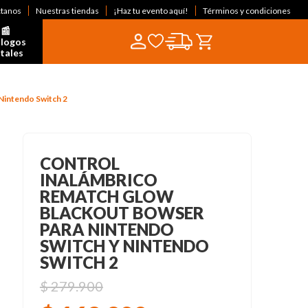
ctanos
Nuestras tiendas
¡Haz tu evento aquí!
Términos y condiciones
📰  
logos 
itales
Nintendo Switch 2
CONTROL
INALÁMBRICO
REMATCH GLOW
BLACKOUT BOWSER
PARA NINTENDO
SWITCH Y NINTENDO
SWITCH 2
$
279
.
900