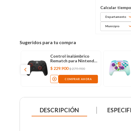
Departamento
Municipio
Sugeridos para tu compra
rico
Control inalámbrico
terglow
Rematch para Nintendo
endo
Switch 2, negro
$
229
.
900
00
$
279
.
900
o
AHORA
COMPRAR AHORA
DESCRIPCIÓN
ESPECIF