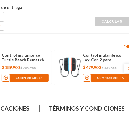
Control inalámbrico
Control inalámbrico
Turtle Beach Rematch
Joy-Con 2 para
Mario Invencible para
Nintendo Switch 2
$
189
.
900
$
479
.
900
$
269
.
900
$
539
.
900
Nintendo Switch
COMPRAR AHORA
COMPRAR AHORA
ICACIONES
TÉRMINOS Y CONDICIONES