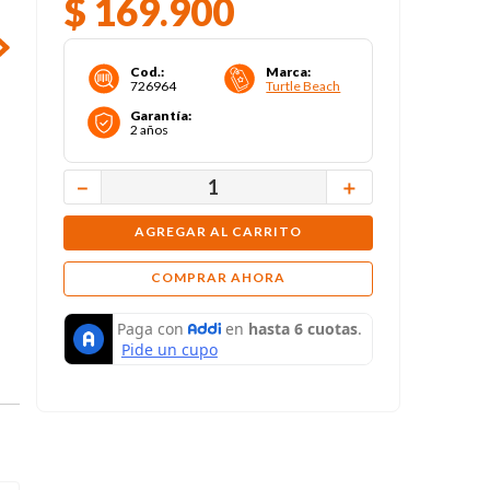
$
169
.
900
Cod.
:
Marca
:
726964
Turtle Beach
Garantía
:
2 años
－
＋
AGREGAR AL CARRITO
COMPRAR AHORA