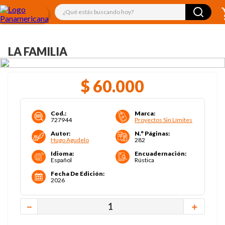
¿Qué estás buscando hoy?
LA FAMILIA
$
60
.
000
Cod.
:
Marca
:
727944
Proyectos Sin Límites
Autor
:
N.° Páginas
:
Hugo Agudelo
282
Idioma
:
Encuadernación
:
Español
Rústica
Fecha De Edición
:
2026
－
＋