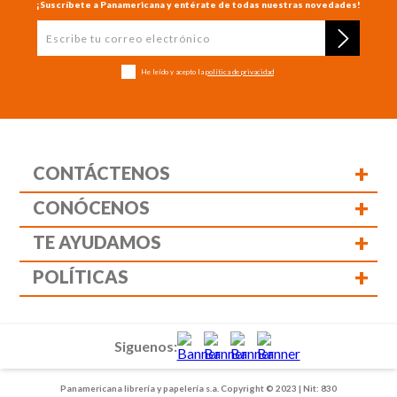
¡Suscríbete a Panamericana y entérate de todas nuestras novedades!
He leído y acepto la
política de privacidad
+
CONTÁCTENOS
+
CONÓCENOS
+
TE AYUDAMOS
+
POLÍTICAS
Siguenos:
Panamericana librería y papelería s.a. Copyright © 2023 | Nit: 830