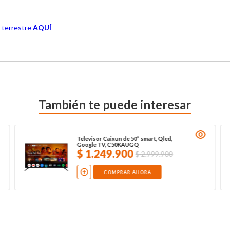
 terrestre 
AQUÍ
También te puede interesar
Televisor Caixun de 50” smart, Qled,
Google TV, C50KAUGQ
$
1
.
249
.
900
$
2
.
999
.
900
COMPRAR AHORA