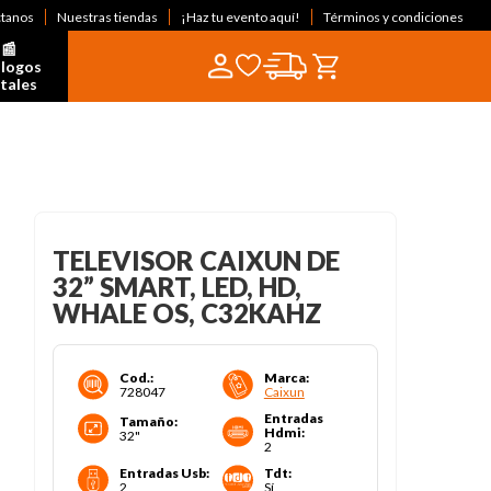
ctanos
Nuestras tiendas
¡Haz tu evento aquí!
Términos y condiciones
📰  
logos 
itales
TELEVISOR CAIXUN DE
32” SMART, LED, HD,
WHALE OS, C32KAHZ
Cod.
:
Marca
:
728047
Caixun
Entradas
Tamaño
:
Hdmi
:
32"
2
Entradas Usb
:
Tdt
:
2
Sí