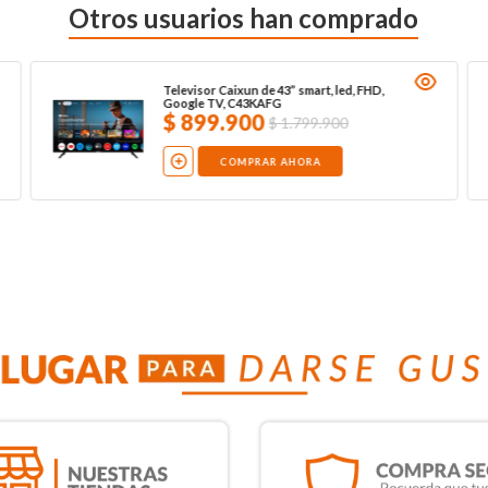
Otros usuarios han comprado
Televisor Caixun de 43” smart, led, FHD,
Google TV, C43KAFG
$
899
.
900
$
1
.
799
.
900
COMPRAR AHORA