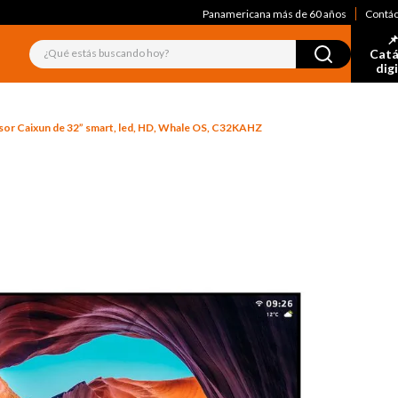
Panamericana más de 60 años
Contá
📌
¿Qué estás buscando hoy?
Catá
dig
sor Caixun de 32” smart, led, HD, Whale OS, C32KAHZ