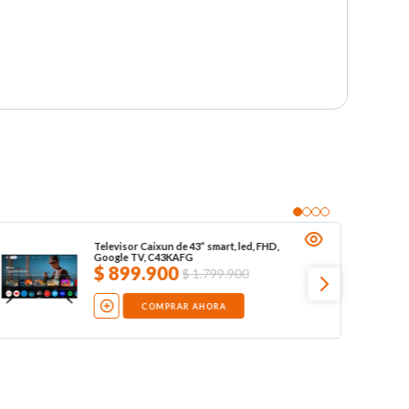
Televisor Caixun de 43” smart, led, FHD,
Google TV, C43KAFG
$
899
.
900
$
1
.
799
.
900
COMPRAR AHORA