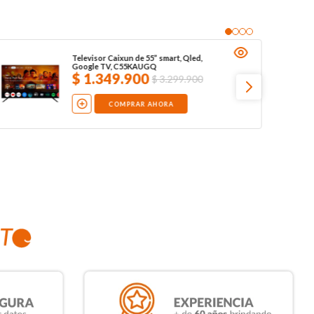
Televisor Caixun de 55” smart, Qled,
Google TV, C55KAUGQ
$
1
.
349
.
900
$
3
.
299
.
900
COMPRAR AHORA