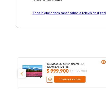
 Todo lo que debes saber sobre la televisión digital
Televisor LG de 43" smart FHD,
43LM6370PDB led
$
999
.
900
$
1
.
899
.
900
COMPRAR AHORA