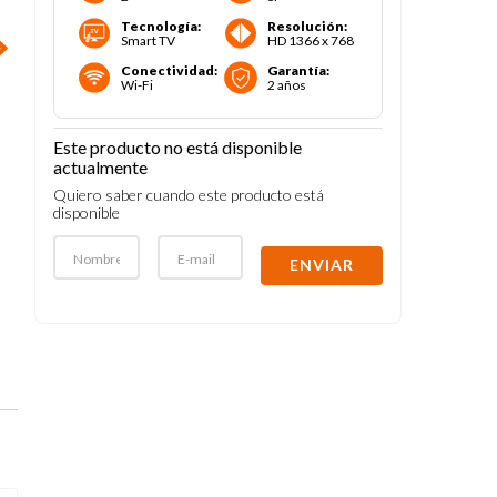
Tecnología
:
Resolución
:
Smart TV
HD 1366 x 768
Conectividad
:
Garantía
:
Wi-Fi
2 años
Este producto no está disponible
actualmente
Quiero saber cuando este producto está
disponible
ENVIAR