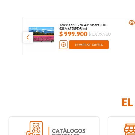
Televisor LG de 43" smart FHD,
43LM6370PDB led
$
999
.
900
$
1
.
899
.
900
COMPRAR AHORA