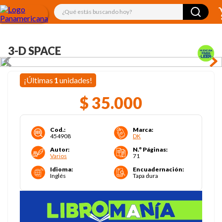
¿Qué estás buscando hoy?
3-D SPACE
¡Últimas
1
unidades!
$
35
.
000
Cod.
:
Marca
:
454908
DK
Autor
:
N.° Páginas
:
Varios
71
Idioma
:
Encuadernación
:
Inglés
Tapa dura