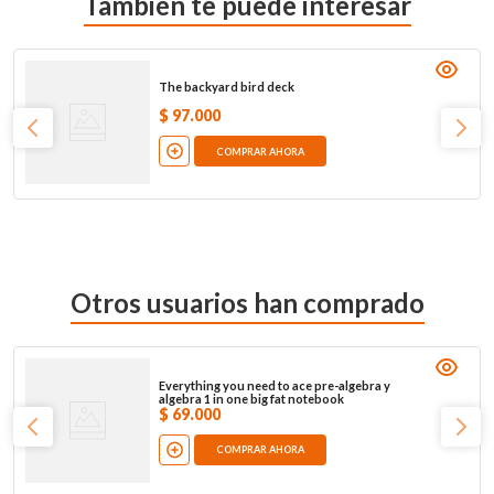
También te puede interesar
The backyard bird deck
$
97
.
000
COMPRAR AHORA
Otros usuarios han comprado
Everything you need to ace pre-algebra y
algebra 1 in one big fat notebook
$
69
.
000
COMPRAR AHORA