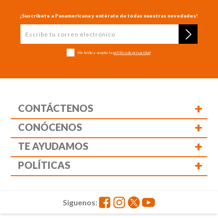
¡Suscríbete a Panamericana y entérate de todas nuestras novedades!
He leído y acepto la
política de privacidad
+
CONTÁCTENOS
+
CONÓCENOS
+
TE AYUDAMOS
+
POLÍTICAS
Siguenos: