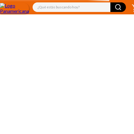
¿Qué estás buscando hoy?
TÉRMINOS MÁS BUSCADOS
1
.
libro
2
.
audifonos
3
.
juguetes
4
.
audio
5
.
mickey
6
.
rompecabezas
7
.
marcadores
8
.
cuadernos
9
.
kiut
10
.
biblia