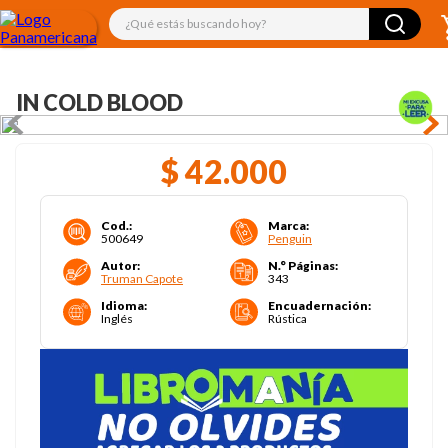
¿Qué estás buscando hoy?
IN COLD BLOOD
$
42
.
000
Cod.
:
Marca
:
500649
Penguin
Autor
:
N.° Páginas
:
Truman Capote
343
Idioma
:
Encuadernación
:
Inglés
Rústica