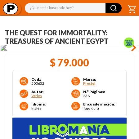
¿Qué estás buscando hoy?
THE QUEST FOR IMMORTALITY:
TREASURES OF ANCIENT EGYPT
$
79
.
000
Cod.
:
Marca
:
500652
Prestel
Autor
:
N.° Páginas
:
Varios
238
Idioma
:
Encuadernación
:
Inglés
Tapa dura