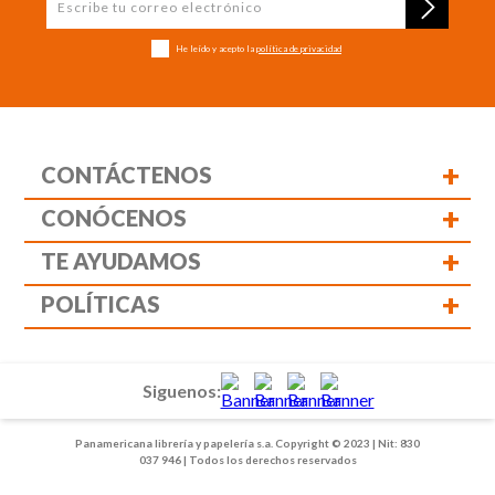
He leído y acepto la
política de privacidad
+
CONTÁCTENOS
+
CONÓCENOS
+
TE AYUDAMOS
+
POLÍTICAS
Siguenos:
Panamericana librería y papelería s.a. Copyright © 2023 | Nit: 830
037 946 | Todos los derechos reservados