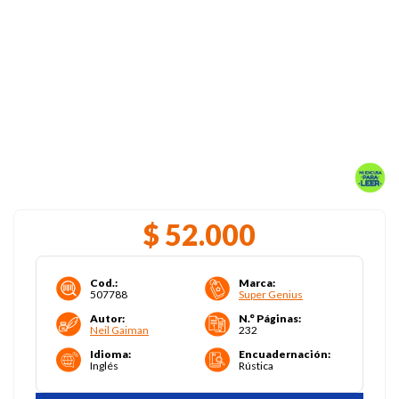
$
52
.
000
Cod.
:
Marca
:
507788
Super Genius
Autor
:
N.° Páginas
:
Neil Gaiman
232
Idioma
:
Encuadernación
:
Inglés
Rústica