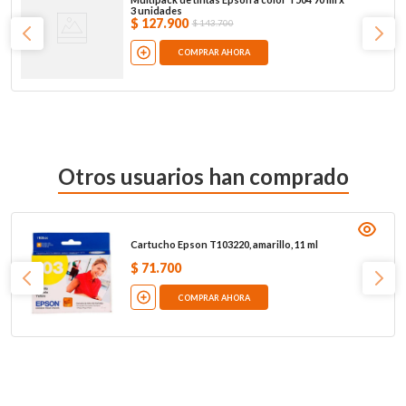
3 unidades
$
127
.
900
$
143
.
700
COMPRAR AHORA
Otros usuarios han comprado
Cartucho Epson T103220, amarillo, 11 ml
$
71
.
700
COMPRAR AHORA