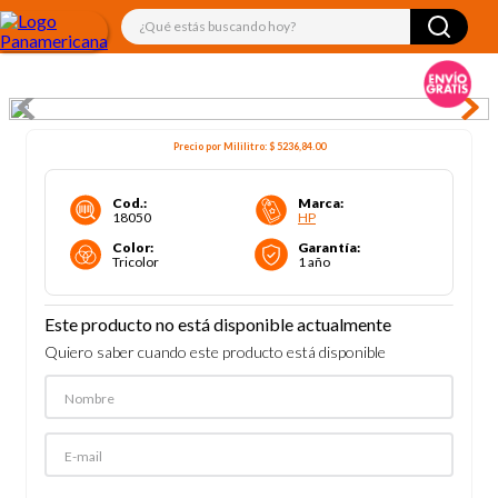
¿Qué estás buscando hoy?
Precio por
Mililitro
:
$ 5236,84
.00
Cod.
:
Marca
:
18050
HP
Color
:
Garantía
:
Tricolor
1 año
Este producto no está disponible actualmente
Quiero saber cuando este producto está disponible