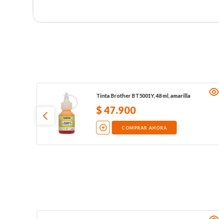
Tinta Brother BT5001Y, 48 ml, amarilla
$
47
.
900
COMPRAR AHORA