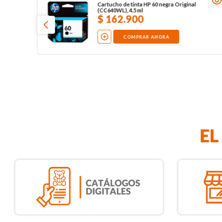
Cartucho de tinta HP 60 negra Original
(CC640WL), 4.5 ml
$
162
.
900
COMPRAR AHORA