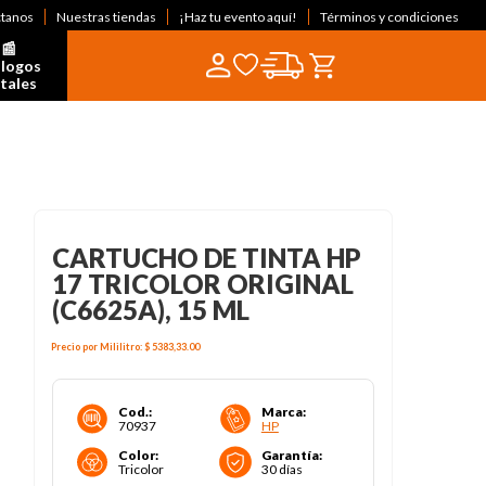
ctanos
Nuestras tiendas
¡Haz tu evento aquí!
Términos y condiciones
📰  
logos 
itales
CARTUCHO DE TINTA HP
17 TRICOLOR ORIGINAL
(C6625A), 15 ML
Precio por
Mililitro
:
$ 5383,33
.00
Cod.
:
Marca
:
70937
HP
Color
:
Garantía
:
Tricolor
30 días