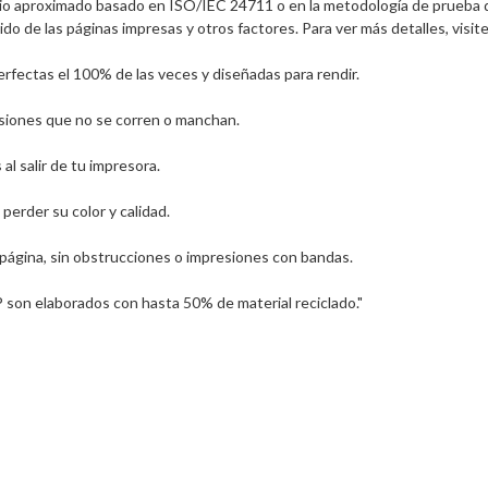
o aproximado basado en ISO/IEC 24711 o en la metodología de prueba de 
do de las páginas impresas y otros factores. Para ver más detalles, visi
rfectas el 100% de las veces y diseñadas para rendir.

esiones que no se corren o manchan.

l salir de tu impresora.

rder su color y calidad.

 página, sin obstrucciones o impresiones con bandas.

P son elaborados con hasta 50% de material reciclado."