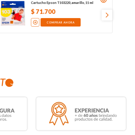
Cartucho Epson T103220, amarillo, 11 ml
$
71
.
700
COMPRAR AHORA