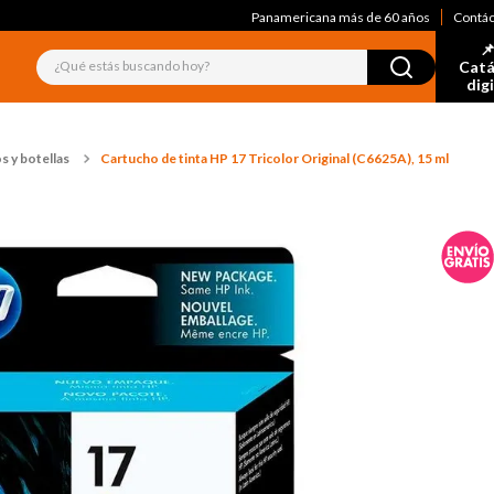
Panamericana más de 60 años
Contá
📌
¿Qué estás buscando hoy?
Catá
dig
s y botellas
Cartucho de tinta HP 17 Tricolor Original (C6625A), 15 ml