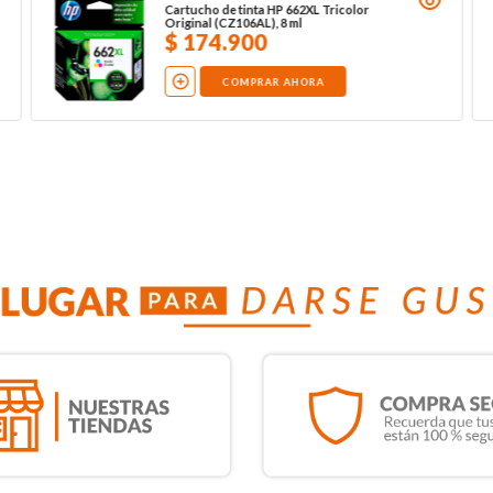
Cartucho de tinta HP 662XL Tricolor
Original (CZ106AL), 8 ml
$
174
.
900
COMPRAR AHORA