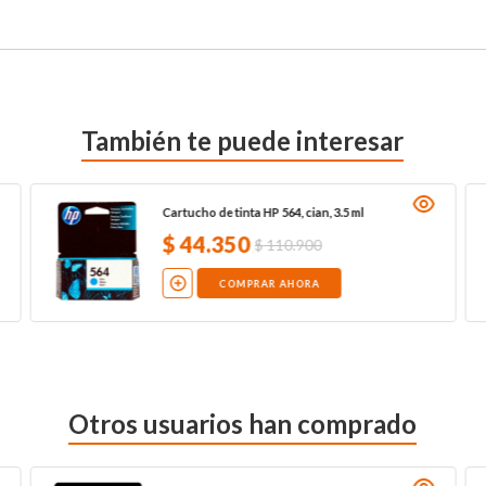
También te puede interesar
Cartucho de tinta HP 564, cian, 3.5 ml
$
44
.
350
$
110
.
900
COMPRAR AHORA
Otros usuarios han comprado