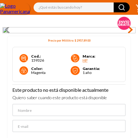
¿Qué estás buscando hoy?
Precio por
Mililitro
:
$ 2957,89
.00
Cod.
:
Marca
:
159326
HP
Color
:
Garantía
:
Magenta
1 año
Este producto no está disponible actualmente
Quiero saber cuando este producto está disponible