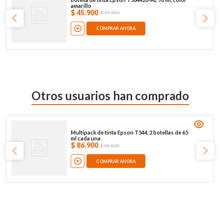
amarillo
$
45
.
900
$
47
.
900
COMPRAR AHORA
Otros usuarios han comprado
Multipack de tinta Epson T544, 2 botellas de 65
ml cada una
$
86
.
900
$
95
.
800
COMPRAR AHORA