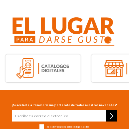
¡Suscríbete a Panamericana y entérate de todas nuestras novedades!
He leído y acepto la
política de privacidad