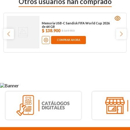
Otros usuarios han comprado
Memoria USB-C Sandisk FIFA World Cup 2026
de 64 GB
$
138
.
900
$
169
.
900
COMPRAR AHORA