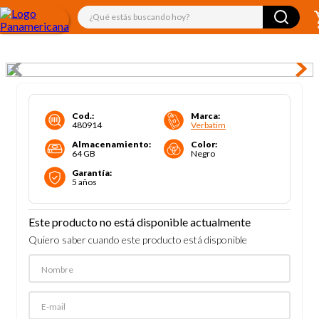
¿Qué estás buscando hoy?
Cod.
:
Marca
:
480914
Verbatim
Almacenamiento
:
Color
:
64 GB
Negro
Garantía
:
5 años
Este producto no está disponible actualmente
Quiero saber cuando este producto está disponible