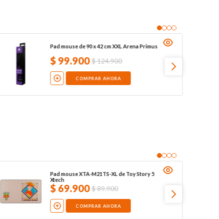
Pad mouse de 90 x 42 cm XXL Arena Primus
$
99
.
900
$
124
.
900
COMPRAR AHORA
Pad mouse XTA-M21TS-XL de Toy Story 5
Xtech
$
69
.
900
$
89
.
900
COMPRAR AHORA