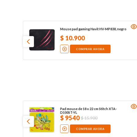
Mouse pad gaming Havit HV-MP838, negro
$
10
.
900
COMPRAR AHORA
Pad mouse de 18 x 22 cm Stitch XTA-
D100ST-YL
$
9540
$
15
.
900
COMPRAR AHORA