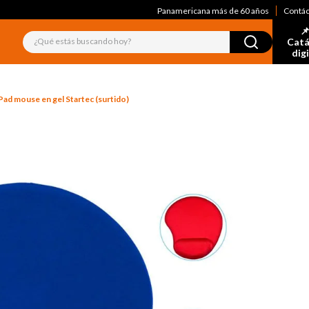
Panamericana más de 60 años
Contá
📌
¿Qué estás buscando hoy?
Catá
dig
Pad mouse en gel Startec (surtido)