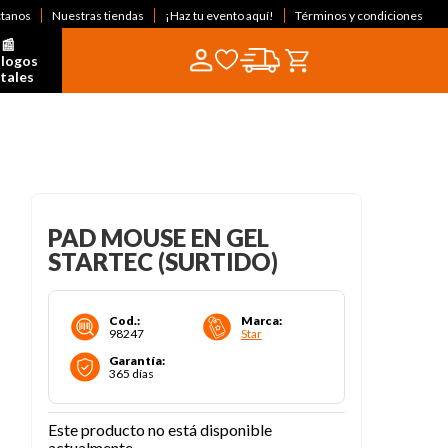
ctanos
Nuestras tiendas
¡Haz tu evento aquí!
Términos y condiciones
📰  
logos 
itales
PAD MOUSE EN GEL
STARTEC (SURTIDO)
Cod.
:
Marca
:
98247
Star
Garantía
:
365 días
Este producto no está disponible
actualmente