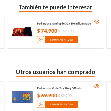
También te puede interesar
Pad mouse gaming de 30 x 80 cm iluminado
$
74
.
900
$
149
.
900
COMPRAR AHORA
Otros usuarios han comprado
Pad mouse XL de Toy Story 5 Xtech
$
69
.
900
$
89
.
900
COMPRAR AHORA