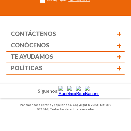
He leído y acepto la
política de privacidad
+
CONTÁCTENOS
+
CONÓCENOS
+
TE AYUDAMOS
+
POLÍTICAS
Siguenos:
Panamericana librería y papelería s.a. Copyright © 2023 | Nit: 830
037 946 | Todos los derechos reservados