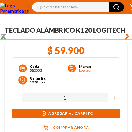
¿Qué estás buscando hoy?
TECLADO ALÁMBRICO K120 LOGITECH
$
59
.
900
Cod.
:
Marca
:
380333
Logitech
Garantía
:
1080 días
－
＋
AGREGAR AL CARRITO
COMPRAR AHORA