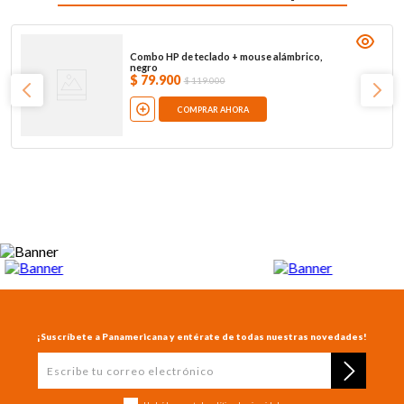
Combo HP de teclado + mouse alámbrico,
negro
$
79
.
900
$
119
.
000
COMPRAR AHORA
¡Suscríbete a Panamericana y entérate de todas nuestras novedades!