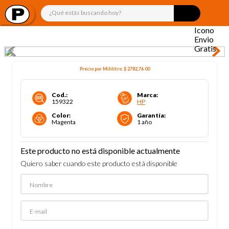
¿Qué estás buscando hoy?
Precio por
Mililitro
:
$ 2782,76
.00
Cod.
:
Marca
:
159322
HP
Color
:
Garantía
:
Magenta
1 año
Este producto no está disponible actualmente
Quiero saber cuando este producto está disponible