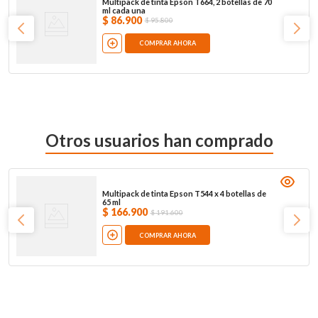
Multipack de tinta Epson T664, 2 botellas de 70
ml cada una
$
86
.
900
$
95
.
800
COMPRAR AHORA
Otros usuarios han comprado
Multipack de tinta Epson T544 x 4 botellas de
65 ml
$
166
.
900
$
191
.
600
COMPRAR AHORA