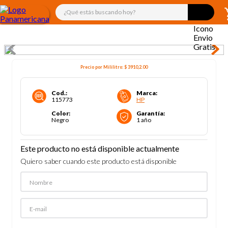
¿Qué estás buscando hoy?
Precio por
Mililitro
:
$ 3910,2
.00
Cod.
:
Marca
:
115773
HP
Color
:
Garantía
:
Negro
1 año
Este producto no está disponible actualmente
Quiero saber cuando este producto está disponible