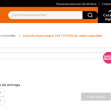
Panamericana más de 60 años
Contá
📌
¿Qué estás buscando hoy?
Catá
dig
s y botellas
Cartucho Epson negro 7 ml T197120-AL, mayor capacidad