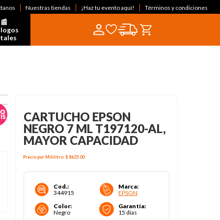
ctanos
Nuestras tiendas
¡Haz tu evento aquí!
Términos y condiciones
📰  
logos 
itales
CARTUCHO EPSON
NEGRO 7 ML T197120-AL,
MAYOR CAPACIDAD
Precio por
Mililitro
:
$ 8625
.00
Cod.
:
Marca
:
344915
EPSON
Color
:
Garantía
:
Negro
15 días