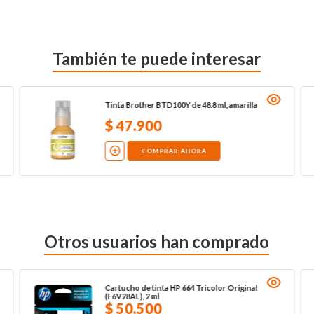
También te puede interesar
Tinta Brother BTD100Y de 48.8 ml, amarilla
$
47
.
900
COMPRAR AHORA
Otros usuarios han comprado
Cartucho de tinta HP 664 Tricolor Original
(F6V28AL), 2 ml
$
50
.
500