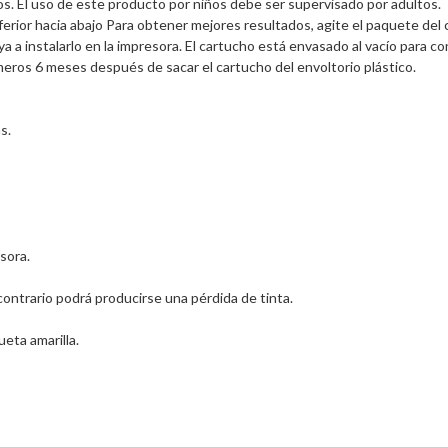
s. El uso de este producto por niños debe ser supervisado por adultos.  
ferior hacia abajo Para obtener mejores resultados, agite el paquete del c
a a instalarlo en la impresora. El cartucho está envasado al vacío para c
imeros 6 meses después de sacar el cartucho del envoltorio plástico. 
s. 
sora. 
 contrario podrá producirse una pérdida de tinta. 
ueta amarilla. 