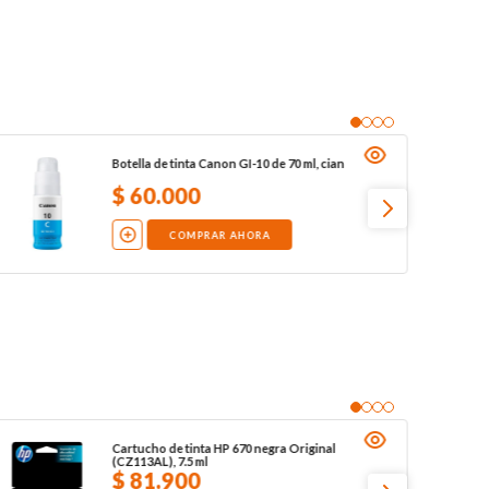
Botella de tinta Canon GI-10 de 70 ml, cian
$
60
.
000
COMPRAR AHORA
Cartucho de tinta HP 670 negra Original
(CZ113AL), 7.5 ml
$
81
.
900