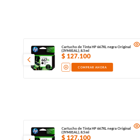
Cartucho de Tinta HP 667XL negra Original
(3YM81AL), 8.5 ml
$
127
.
100
COMPRAR AHORA
Cartucho de Tinta HP 667XL negra Original
(3YM81AL), 8.5 ml
$
127
.
100